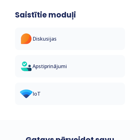
Saistītie moduļi
Diskusijas
Apstiprinājumi
IoT
Gatavs pārveidot savu