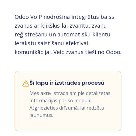
Odoo VoIP nodrošina integrētus balss
zvanus ar klikšķis-lai-zvanītu, zvanu
reģistrēšanu un automātisku klientu
ierakstu saistīšanu efektīvai
komunikācijai. Veic zvanus tieši no Odoo.
Šī lapa ir izstrādes procesā
Mēs aktīvi strādājam pie detalizētas
informācijas par šo moduli.
Atgriezieties drīzumā, lai redzētu
jaunumus.