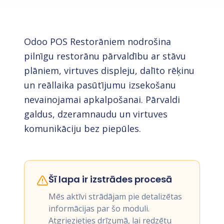
Odoo POS Restorāniem nodrošina
pilnīgu restorānu pārvaldību ar stāvu
plāniem, virtuves displeju, dalīto rēķinu
un reāllaika pasūtījumu izsekošanu
nevainojamai apkalpošanai. Pārvaldi
galdus, dzeramnaudu un virtuves
komunikāciju bez piepūles.
Šī lapa ir izstrādes procesā
Mēs aktīvi strādājam pie detalizētas
informācijas par šo moduli.
Atgriezieties drīzumā, lai redzētu