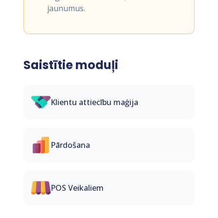
jaunumus.
Saistītie moduļi
Klientu attiecību maģija
Pārdošana
POS Veikaliem