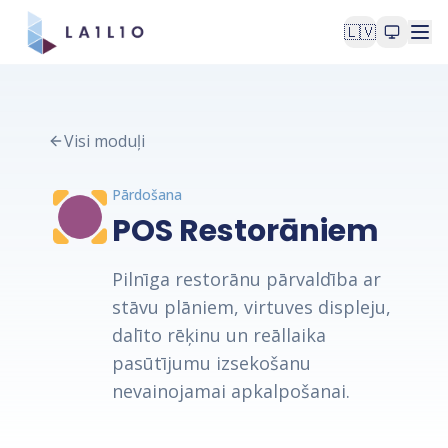
🇱🇻
Visi moduļi
Pārdošana
POS Restorāniem
Pilnīga restorānu pārvaldība ar
stāvu plāniem, virtuves displeju,
dalīto rēķinu un reāllaika
pasūtījumu izsekošanu
nevainojamai apkalpošanai.