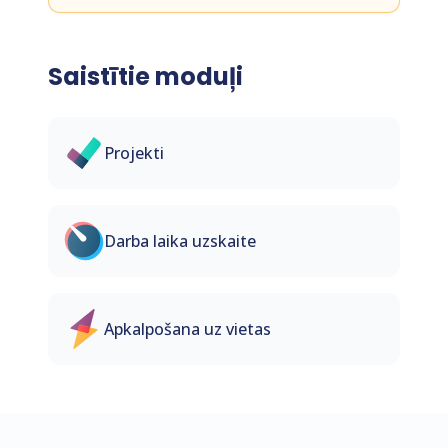
Saistītie moduļi
Projekti
Darba laika uzskaite
Apkalpošana uz vietas