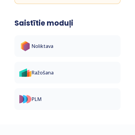
Saistītie moduļi
Noliktava
Ražošana
PLM