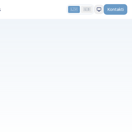
s
Kontakti
🇱🇻
🇬🇧