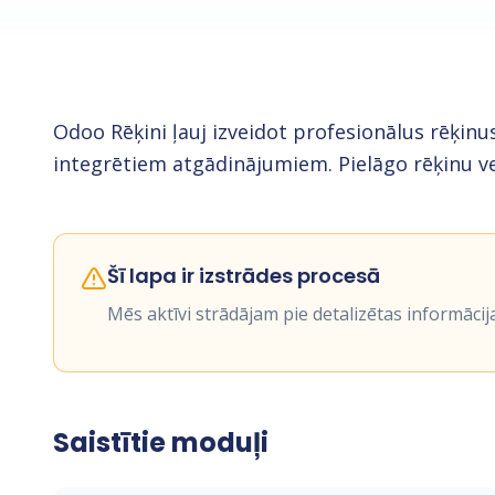
Odoo Rēķini ļauj izveidot profesionālus rēķin
integrētiem atgādinājumiem. Pielāgo rēķinu v
Šī lapa ir izstrādes procesā
Mēs aktīvi strādājam pie detalizētas informācij
Saistītie moduļi