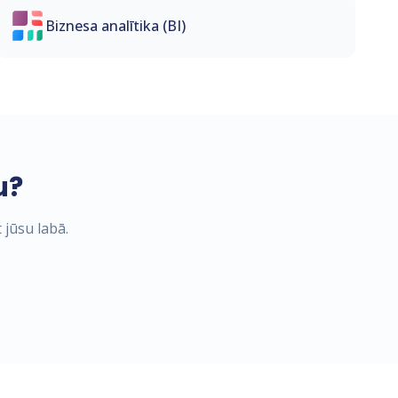
Biznesa analītika (BI)
u?
 jūsu labā.