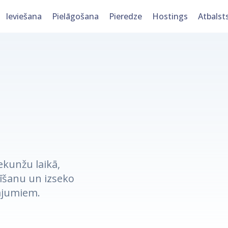
Ieviešana
Pielāgošana
Pieredze
Hostings
Atbalst
ekunžu laikā,
tīšanu un izseko
ājumiem.