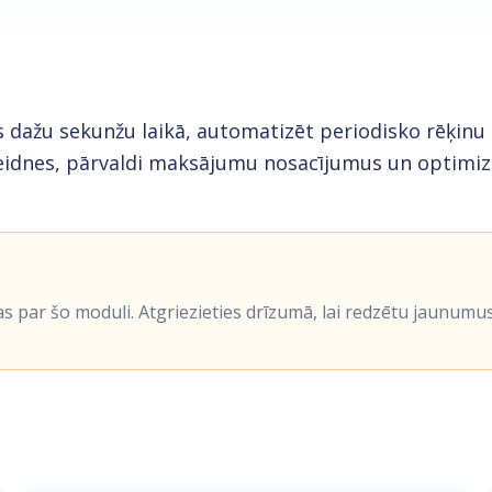
us dažu sekunžu laikā, automatizēt periodisko rēķin
eidnes, pārvaldi maksājumu nosacījumus un optimiz
as par šo moduli. Atgriezieties drīzumā, lai redzētu jaunumus