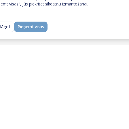
emt visas", jūs piekrītat sīkdatņu izmantošanai.
elāgot
Pieņemt visas
Neatradi to, ko meklēji?
 ar mums — īsa saruna ļauj ātri saprast, vai un kā 
palīdzēt.