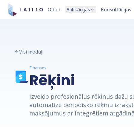
Odoo
Aplikācijas
Konsultācijas
Visi moduļi
Finanses
Rēķini
Izveido profesionālus rēķinus dažu s
automatizē periodisko rēķinu izraks
maksājumus ar integrētiem atgādin