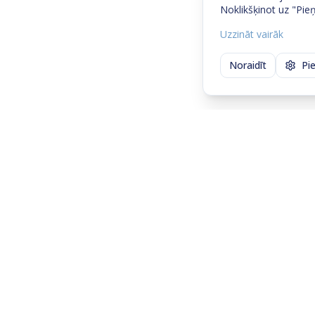
Noklikšķinot uz "Pieņ
Uzzināt vairāk
Noraidīt
Pi
Sazinies