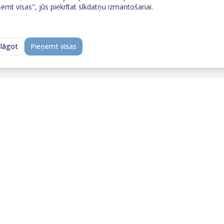
emt visas", jūs piekrītat sīkdatņu izmantošanai.
elāgot
Pieņemt visas
Neatradi to, ko meklēji?
 ar mums — īsa saruna ļauj ātri saprast, vai un kā 
palīdzēt.