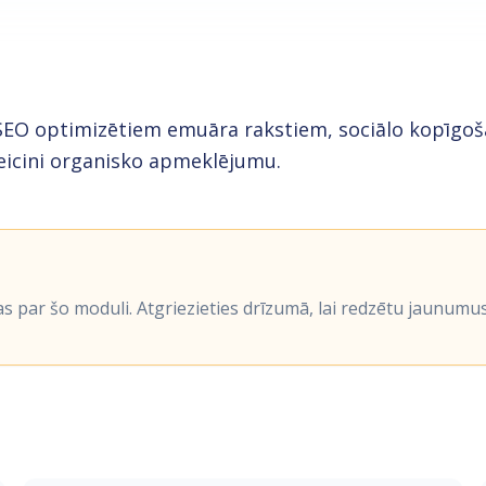
ar SEO optimizētiem emuāra rakstiem, sociālo kopī
eicini organisko apmeklējumu.
as par šo moduli. Atgriezieties drīzumā, lai redzētu jaunumus