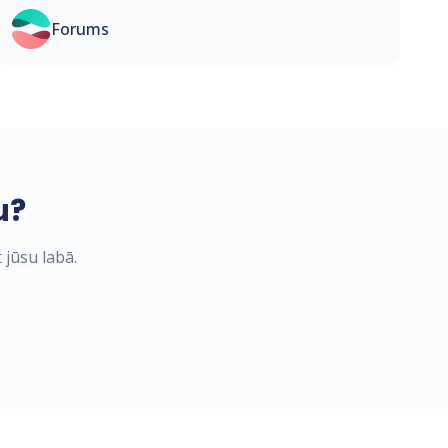
Forums
u?
 jūsu labā.