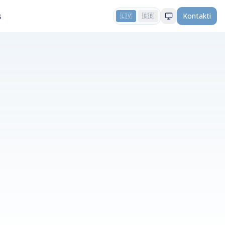
s
Kontakti
🇱🇻
🇬🇧