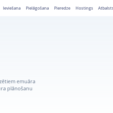
Ieviešana
Pielāgošana
Pieredze
Hostings
Atbalst
mizētiem emuāra
ura plānošanu