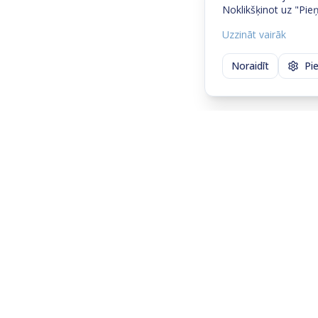
Noklikšķinot uz "Pieņ
Uzzināt vairāk
Noraidīt
Pi
Sazinies