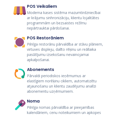
POS Veikaliem
Moderna kases sistēma mazumtirdzniecībai
ar krājumu sinhronizāciju, klientu lojalitātes
programmām un bezsaistes režīmu
nepārtrauktai pārdošanai.
POS Restorāniem
Pilnīga restorānu pārvaldība ar stāvu plāniem,
virtuves displeju, dalīto rēķinu un reāllaika
pasūtījumu izsekošanu nevainojamai
apkalpošanai.
Abonements
Pārvaldi periodiskos ieņēmumus ar
elastīgiem norēķinu cikliem, automatizētu
atjaunošanu un klientu zaudējumu analīzi
abonementu uzņēmumiem.
Noma
Pilnīga nomas pārvaldība ar pieejamības
kalendāriem, cenu noteikumiem un apkopes