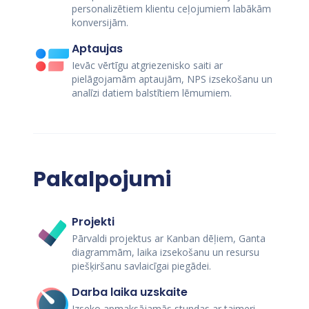
personalizētiem klientu ceļojumiem labākām
konversijām.
Aptaujas
Ievāc vērtīgu atgriezenisko saiti ar
pielāgojamām aptaujām, NPS izsekošanu un
analīzi datiem balstītiem lēmumiem.
Pakalpojumi
Projekti
Pārvaldi projektus ar Kanban dēļiem, Ganta
diagrammām, laika izsekošanu un resursu
piešķiršanu savlaicīgai piegādei.
Darba laika uzskaite
Izseko apmaksājamās stundas ar taimeri,