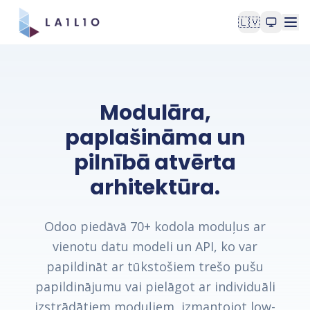
🇱🇻
Modulāra,
paplašināma un
pilnībā atvērta
arhitektūra.
Odoo piedāvā 70+ kodola moduļus ar
vienotu datu modeli un API, ko var
papildināt ar tūkstošiem trešo pušu
papildinājumu vai pielāgot ar individuāli
izstrādātiem moduļiem, izmantojot low-