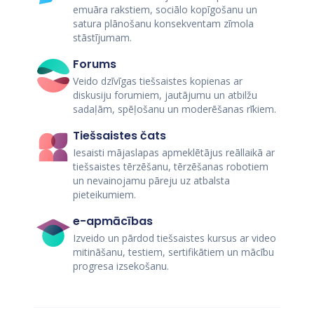
emuāra rakstiem, sociālo kopīgošanu un
satura plānošanu konsekventam zīmola
stāstījumam.
Forums
Veido dzīvīgas tiešsaistes kopienas ar
diskusiju forumiem, jautājumu un atbilžu
sadaļām, spēļošanu un moderēšanas rīkiem.
Tiešsaistes čats
Iesaisti mājaslapas apmeklētājus reāllaikā ar
tiešsaistes tērzēšanu, tērzēšanas robotiem
un nevainojamu pāreju uz atbalsta
pieteikumiem.
e-apmācības
Izveido un pārdod tiešsaistes kursus ar video
mitināšanu, testiem, sertifikātiem un mācību
progresa izsekošanu.