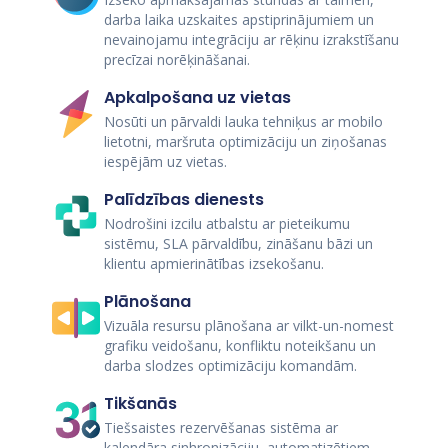
darba laika uzskaites apstiprinājumiem un
nevainojamu integrāciju ar rēķinu izrakstīšanu
precīzai norēķināšanai.
Apkalpošana uz vietas
Nosūti un pārvaldi lauka tehniķus ar mobilo
lietotni, maršruta optimizāciju un ziņošanas
iespējām uz vietas.
Palīdzības dienests
Nodrošini izcilu atbalstu ar pieteikumu
sistēmu, SLA pārvaldību, zināšanu bāzi un
klientu apmierinātības izsekošanu.
Plānošana
Vizuāla resursu plānošana ar vilkt-un-nomest
grafiku veidošanu, konfliktu noteikšanu un
darba slodzes optimizāciju komandām.
Tikšanās
Tiešsaistes rezervēšanas sistēma ar
kalendāra sinhronizāciju, automatizētiem