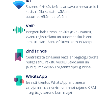
IoT
Savieno fiziskās ierīces ar savu biznesu ar IoT
kasti, reāllaika datu vākšanu un
automatizētām darbībām.
VoIP
Integrēti balss zvani ar klikšķis-lai-zvanītu,
zvanu reģistrēšanu un automātisku klientu
ierakstu saistīšanu efektīvai komunikācijai.
Zināšanas
Centralizēta zināšanu bāze ar bagātīgu teksta
rediģēšanu, rakstu versiju veidošanu un
jaudīgu meklēšanu organizācijas gudrībai.
WhatsApp
Iesaisti klientus WhatsApp ar biznesa
ziņojumiem, veidnēm un nevainojamu CRM
integrāciju sarunu komercijai.