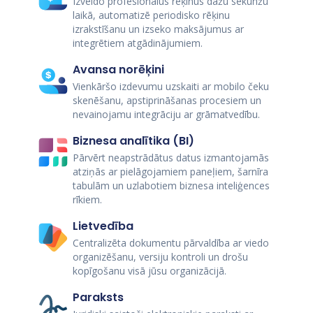
Izveido profesionālus rēķinus dažu sekunžu
laikā, automatizē periodisko rēķinu
izrakstīšanu un izseko maksājumus ar
integrētiem atgādinājumiem.
Avansa norēķini
Vienkāršo izdevumu uzskaiti ar mobilo čeku
skenēšanu, apstiprināšanas procesiem un
nevainojamu integrāciju ar grāmatvedību.
Biznesa analītika (BI)
Pārvērt neapstrādātus datus izmantojamās
atziņās ar pielāgojamiem paneļiem, šarnīra
tabulām un uzlabotiem biznesa inteliģences
rīkiem.
Lietvedība
Centralizēta dokumentu pārvaldība ar viedo
organizēšanu, versiju kontroli un drošu
kopīgošanu visā jūsu organizācijā.
Paraksts