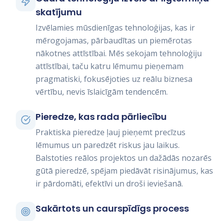
skatījumu
Izvēlamies mūsdienīgas tehnoloģijas, kas ir
mērogojamas, pārbaudītas un piemērotas
nākotnes attīstībai. Mēs sekojam tehnoloģiju
attīstībai, taču katru lēmumu pieņemam
pragmatiski, fokusējoties uz reālu biznesa
vērtību, nevis īslaicīgām tendencēm.
Pieredze, kas rada pārliecību
Praktiska pieredze ļauj pieņemt precīzus
lēmumus un paredzēt riskus jau laikus.
Balstoties reālos projektos un dažādās nozarēs
gūtā pieredzē, spējam piedāvāt risinājumus, kas
ir pārdomāti, efektīvi un droši ieviešanā.
Sakārtots un caurspīdīgs process