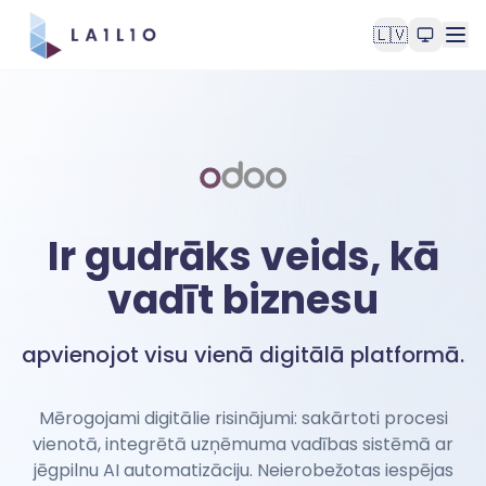
🇱🇻
Ir gudrāks veids, kā
vadīt biznesu
apvienojot visu vienā digitālā platformā.
Mērogojami digitālie risinājumi: sakārtoti procesi
vienotā, integrētā uzņēmuma vadības sistēmā ar
jēgpilnu AI automatizāciju. Neierobežotas iespējas