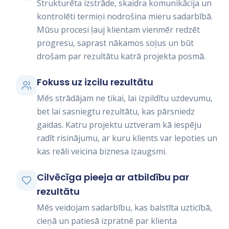
Strukturēta izstrāde, skaidra komunikācija un
kontrolēti termiņi nodrošina mieru sadarbībā.
Mūsu procesi ļauj klientam vienmēr redzēt
progresu, saprast nākamos soļus un būt
drošam par rezultātu katrā projekta posmā.
Fokuss uz izcilu rezultātu
Mēs strādājam ne tikai, lai izpildītu uzdevumu,
bet lai sasniegtu rezultātu, kas pārsniedz
gaidas. Katru projektu uztveram kā iespēju
radīt risinājumu, ar kuru klients var lepoties un
kas reāli veicina biznesa izaugsmi.
Cilvēcīga pieeja ar atbildību par
rezultātu
Mēs veidojam sadarbību, kas balstīta uzticībā,
cieņā un patiesā izpratnē par klienta