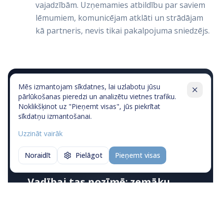
vajadzībām. Uzņemamies atbildību par saviem
lēmumiem, komunicējam atklāti un strādājam
kā partneris, nevis tikai pakalpojuma sniedzējs.
Mēs izmantojam sīkdatnes, lai uzlabotu jūsu
Mūsu darbs balstās uz skaidru biznesa
pārlūkošanas pieredzi un analizētu vietnes trafiku.
Noklikšķinot uz "Pieņemt visas", jūs piekrītat
mērķu izpratni, pārdomātu
sīkdatņu izmantošanai.
tehnoloģiju izvēli un disciplinētu
Uzzināt vairāk
izpildes procesu — no idejas tehniskās
validācijas un POC līdz stabilai,
Noraidīt
Pielāgot
Pieņemt visas
mērogojamai sistēmai ražošanas vidē.
Vadībai tas nozīmē: zemāku
risku, caurspīdīgus lēmumus,
kontrolētas izmaksas un