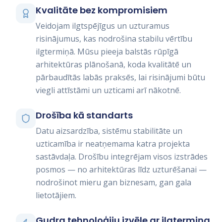
Kvalitāte bez kompromisiem
Veidojam ilgtspējīgus un uzturamus
risinājumus, kas nodrošina stabilu vērtību
ilgtermiņā. Mūsu pieeja balstās rūpīgā
arhitektūras plānošanā, koda kvalitātē un
pārbaudītās labās praksēs, lai risinājumi būtu
viegli attīstāmi un uzticami arī nākotnē.
Drošība kā standarts
Datu aizsardzība, sistēmu stabilitāte un
uzticamība ir neatņemama katra projekta
sastāvdaļa. Drošību integrējam visos izstrādes
posmos — no arhitektūras līdz uzturēšanai —
nodrošinot mieru gan biznesam, gan gala
lietotājiem.
Gudra tehnoloģiju izvēle ar ilgtermiņa