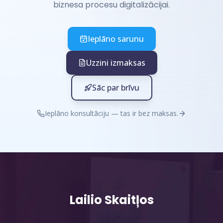
biznesa procesu digitalizācijai.
Ieplāno sarunu
Uzzini izmaksas
Sāc par brīvu
Ieplāno konsultāciju — tas ir bez maksas.
Lailio Skaitļos