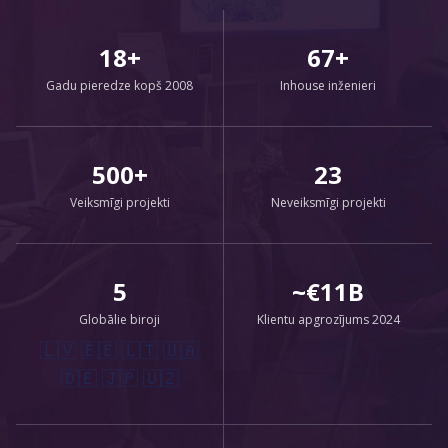
18+
67+
Gadu pieredze kopš 2008
Inhouse inženieri
500+
23
Veiksmīgi projekti
Neveiksmīgi projekti
5
~€11B
Globālie biroji
Klientu apgrozījums 2024
🇱🇻 🇪🇪 🇱🇹 🇺🇦
🇩🇪 🇯🇵 🇺🇿