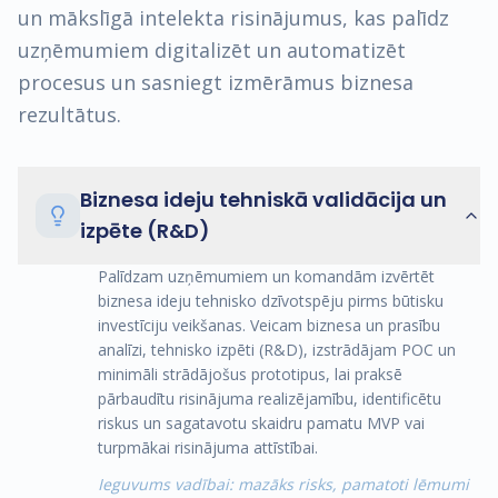
un mākslīgā intelekta risinājumus, kas palīdz
uzņēmumiem digitalizēt un automatizēt
procesus un sasniegt izmērāmus biznesa
rezultātus.
Biznesa ideju tehniskā validācija un
izpēte (R&D)
Palīdzam uzņēmumiem un komandām izvērtēt
biznesa ideju tehnisko dzīvotspēju pirms būtisku
investīciju veikšanas. Veicam biznesa un prasību
analīzi, tehnisko izpēti (R&D), izstrādājam POC un
minimāli strādājošus prototipus, lai praksē
pārbaudītu risinājuma realizējamību, identificētu
riskus un sagatavotu skaidru pamatu MVP vai
turpmākai risinājuma attīstībai.
Ieguvums vadībai: mazāks risks, pamatoti lēmumi