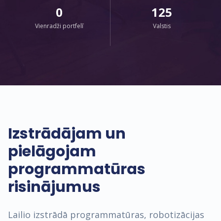
0
125
Vienradži portfelī
Valstis
Izstrādājam un
pielāgojam
programmatūras
risinājumus
Lailio izstrādā programmatūras, robotizācijas