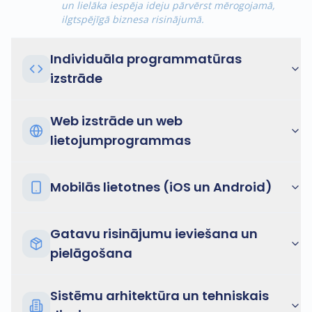
un lielāka iespēja ideju pārvērst mērogojamā,
ilgtspējīgā biznesa risinājumā.
Individuāla programmatūras
izstrāde
Web izstrāde un web
lietojumprogrammas
Mobilās lietotnes (iOS un Android)
Gatavu risinājumu ieviešana un
pielāgošana
Sistēmu arhitektūra un tehniskais