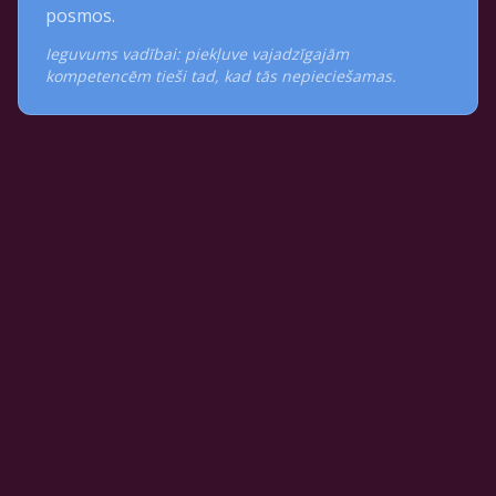
posmos.
Ieguvums vadībai: piekļuve vajadzīgajām
kompetencēm tieši tad, kad tās nepieciešamas.