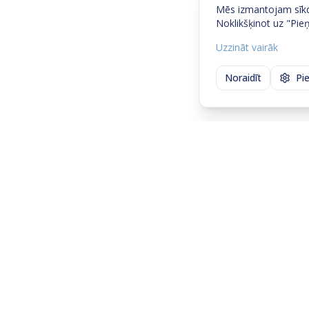
Mēs izmantojam sīkda
Noklikšķinot uz "Pieņ
Uzzināt vairāk
Noraidīt
Pi
Sazinies