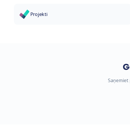
Projekti
G
Saņemiet p