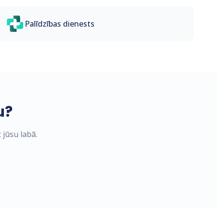
Palīdzības dienests
u?
 jūsu labā.