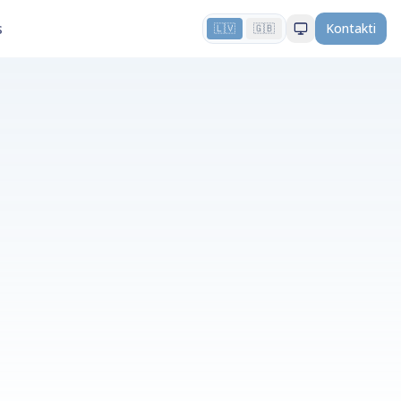
s
Kontakti
🇱🇻
🇬🇧