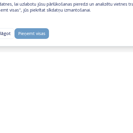
tnes, lai uzlabotu jūsu pārlūkošanas pieredzi un analizētu vietnes tra
emt visas", jūs piekrītat sīkdatņu izmantošanai.
elāgot
Pieņemt visas
Neatradi to, ko meklēji?
 ar mums — īsa saruna ļauj ātri saprast, vai un kā 
palīdzēt.