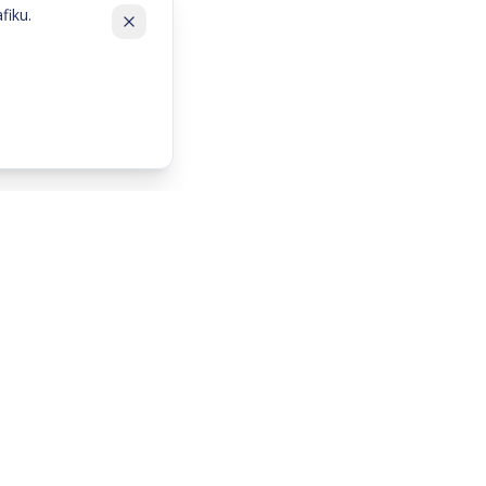
fiku.
mēs varam