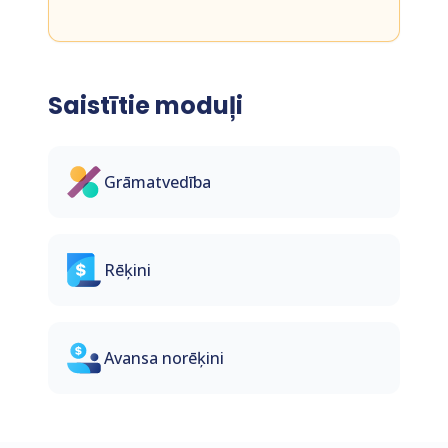
Saistītie moduļi
Grāmatvedība
Rēķini
Avansa norēķini