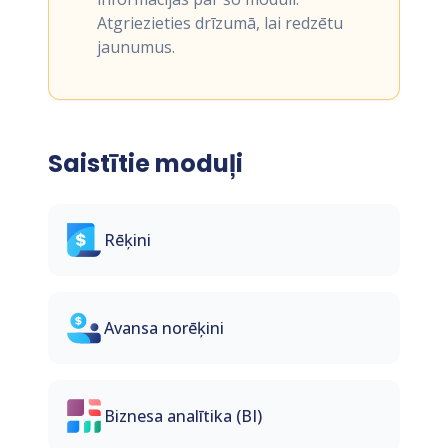
Atgriezieties drīzumā, lai redzētu
jaunumus.
Saistītie moduļi
Rēķini
Avansa norēķini
Biznesa analītika (BI)