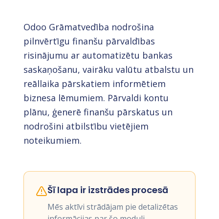
Odoo Grāmatvedība nodrošina
pilnvērtīgu finanšu pārvaldības
risinājumu ar automatizētu bankas
saskaņošanu, vairāku valūtu atbalstu un
reāllaika pārskatiem informētiem
biznesa lēmumiem. Pārvaldi kontu
plānu, ģenerē finanšu pārskatus un
nodrošini atbilstību vietējiem
noteikumiem.
Šī lapa ir izstrādes procesā
Mēs aktīvi strādājam pie detalizētas
informācijas par šo moduli.