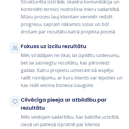
Strukturēta izstrāde, skaidra komunikācija un
kontrolēti termiņi nodrošina mieru sadarbībā.
Mūsu procesi ļauj klientam vienmēr redzēt
progresu, saprast nākamos soļus un būt
drošam par rezultātu katrā projekta posmā.
Fokuss uz izcilu rezultātu
Mēs strādājam ne tikai, lai izpildītu uzdevumu,
bet lai sasniegtu rezultātu, kas pārsniedz
gaidas. Katru projektu uztveram kā iespēju
radīt risinājumu, ar kuru klients var lepoties un
kas reāli veicina biznesa izaugsmi.
Cilvēcīga pieeja ar atbildību par
rezultātu
Mēs veidojam sadarbību, kas balstīta uzticībā,
cieņā un patiesā izpratnē par klienta