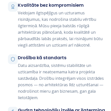
Kvalitāte bez kompromisiem
Veidojam ilgtspējīgus un uzturamus
risinājumus, kas nodrošina stabilu vērtību
ilgtermiņā. Mūsu pieeja balstās rūpīgā
arhitektūras plānošanā, koda kvalitātē un
pārbaudītās labās praksēs, lai risinājumi būtu
viegli attīstāmi un uzticami arī nākotnē.
Drošība kā standarts
Datu aizsardzība, sistēmu stabilitāte un
uzticamība ir neatņemama katra projekta
sastāvdaļa. Drošību integrējam visos izstrādes
posmos — no arhitektūras līdz uzturēšanai —
nodrošinot mieru gan biznesam, gan gala
lietotājiem.
Gudra tehnoloģiju izvēle ar ilgtermiņa