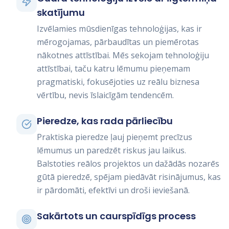
skatījumu
Izvēlamies mūsdienīgas tehnoloģijas, kas ir
mērogojamas, pārbaudītas un piemērotas
nākotnes attīstībai. Mēs sekojam tehnoloģiju
attīstībai, taču katru lēmumu pieņemam
pragmatiski, fokusējoties uz reālu biznesa
vērtību, nevis īslaicīgām tendencēm.
Pieredze, kas rada pārliecību
Praktiska pieredze ļauj pieņemt precīzus
lēmumus un paredzēt riskus jau laikus.
Balstoties reālos projektos un dažādās nozarēs
gūtā pieredzē, spējam piedāvāt risinājumus, kas
ir pārdomāti, efektīvi un droši ieviešanā.
Sakārtots un caurspīdīgs process