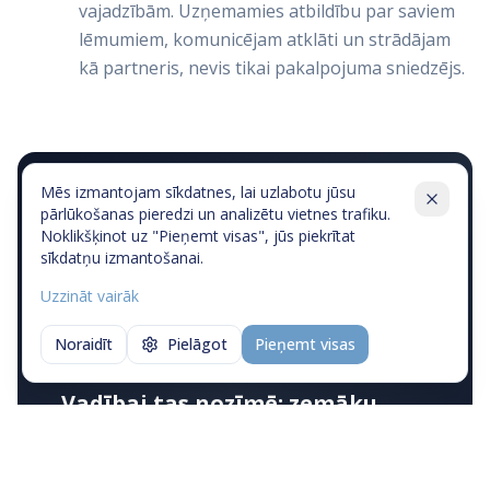
vajadzībām. Uzņemamies atbildību par saviem
lēmumiem, komunicējam atklāti un strādājam
kā partneris, nevis tikai pakalpojuma sniedzējs.
Mēs izmantojam sīkdatnes, lai uzlabotu jūsu
Mūsu darbs balstās uz skaidru biznesa
pārlūkošanas pieredzi un analizētu vietnes trafiku.
Noklikšķinot uz "Pieņemt visas", jūs piekrītat
mērķu izpratni, pārdomātu
sīkdatņu izmantošanai.
tehnoloģiju izvēli un disciplinētu
Uzzināt vairāk
izpildes procesu — no idejas tehniskās
validācijas un POC līdz stabilai,
Noraidīt
Pielāgot
Pieņemt visas
mērogojamai sistēmai ražošanas vidē.
Vadībai tas nozīmē: zemāku
risku, caurspīdīgus lēmumus,
kontrolētas izmaksas un