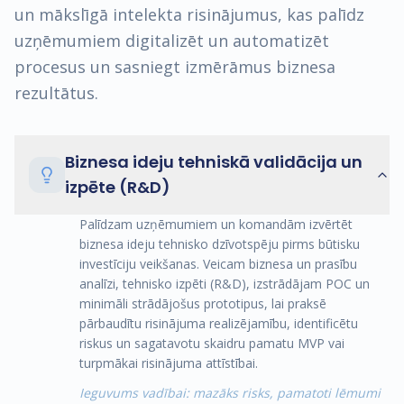
un mākslīgā intelekta risinājumus, kas palīdz
uzņēmumiem digitalizēt un automatizēt
procesus un sasniegt izmērāmus biznesa
rezultātus.
Biznesa ideju tehniskā validācija un
izpēte (R&D)
Palīdzam uzņēmumiem un komandām izvērtēt
biznesa ideju tehnisko dzīvotspēju pirms būtisku
investīciju veikšanas. Veicam biznesa un prasību
analīzi, tehnisko izpēti (R&D), izstrādājam POC un
minimāli strādājošus prototipus, lai praksē
pārbaudītu risinājuma realizējamību, identificētu
riskus un sagatavotu skaidru pamatu MVP vai
turpmākai risinājuma attīstībai.
Ieguvums vadībai: mazāks risks, pamatoti lēmumi