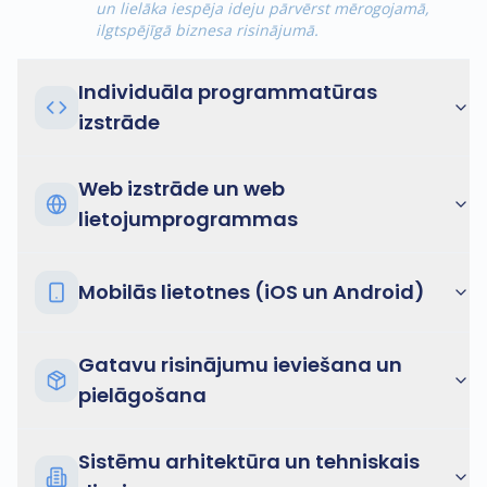
un lielāka iespēja ideju pārvērst mērogojamā,
ilgtspējīgā biznesa risinājumā.
Individuāla programmatūras
izstrāde
Web izstrāde un web
lietojumprogrammas
Mobilās lietotnes (iOS un Android)
Gatavu risinājumu ieviešana un
pielāgošana
Sistēmu arhitektūra un tehniskais