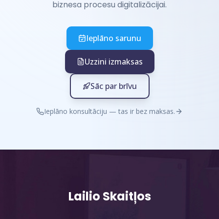
biznesa procesu digitalizācijai.
Ieplāno sarunu
Uzzini izmaksas
Sāc par brīvu
Ieplāno konsultāciju — tas ir bez maksas.
Lailio Skaitļos