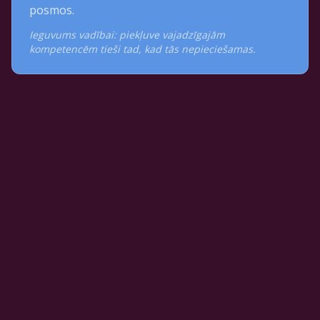
posmos.
Ieguvums vadībai: piekļuve vajadzīgajām
kompetencēm tieši tad, kad tās nepieciešamas.