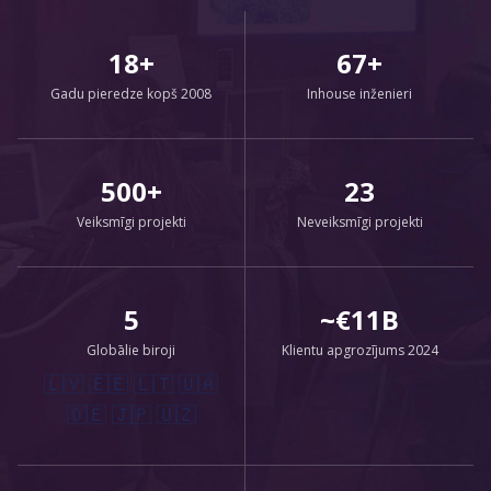
18+
67+
Gadu pieredze kopš 2008
Inhouse inženieri
500+
23
Veiksmīgi projekti
Neveiksmīgi projekti
5
~€11B
Globālie biroji
Klientu apgrozījums 2024
🇱🇻 🇪🇪 🇱🇹 🇺🇦
🇩🇪 🇯🇵 🇺🇿