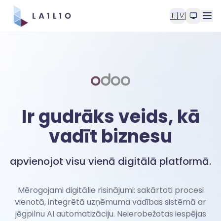
🇱🇻
Ir gudrāks veids, kā
vadīt biznesu
apvienojot visu vienā digitālā platformā.
Mērogojami digitālie risinājumi: sakārtoti procesi
vienotā, integrētā uzņēmuma vadības sistēmā ar
jēgpilnu AI automatizāciju. Neierobežotas iespējas