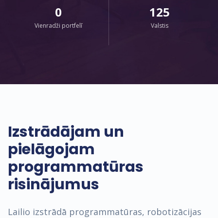
0
125
Vienradži portfelī
Valstis
Izstrādājam un
pielāgojam
programmatūras
risinājumus
Lailio izstrādā programmatūras, robotizācijas