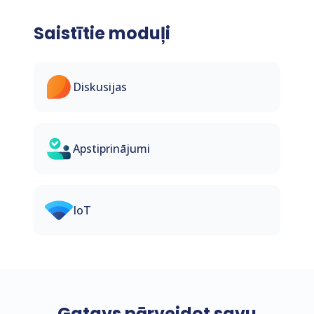
Saistītie moduļi
Diskusijas
Apstiprinājumi
IoT
Gatavs pārveidot savu