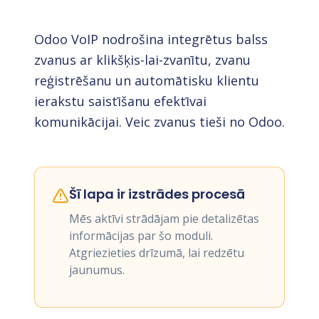
Odoo VoIP nodrošina integrētus balss
zvanus ar klikšķis-lai-zvanītu, zvanu
reģistrēšanu un automātisku klientu
ierakstu saistīšanu efektīvai
komunikācijai. Veic zvanus tieši no Odoo.
Šī lapa ir izstrādes procesā
Mēs aktīvi strādājam pie detalizētas
informācijas par šo moduli.
Atgriezieties drīzumā, lai redzētu
jaunumus.