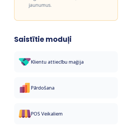
jaunumus.
Saistītie moduļi
Klientu attiecību maģija
Pārdošana
POS Veikaliem