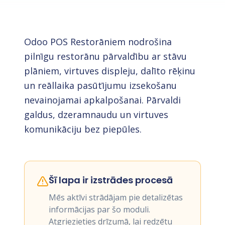
Odoo POS Restorāniem nodrošina
pilnīgu restorānu pārvaldību ar stāvu
plāniem, virtuves displeju, dalīto rēķinu
un reāllaika pasūtījumu izsekošanu
nevainojamai apkalpošanai. Pārvaldi
galdus, dzeramnaudu un virtuves
komunikāciju bez piepūles.
Šī lapa ir izstrādes procesā
Mēs aktīvi strādājam pie detalizētas
informācijas par šo moduli.
Atgriezieties drīzumā, lai redzētu