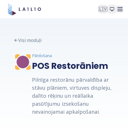
🇱🇻
Visi moduļi
Pārdošana
POS Restorāniem
Pilnīga restorānu pārvaldība ar
stāvu plāniem, virtuves displeju,
dalīto rēķinu un reāllaika
pasūtījumu izsekošanu
nevainojamai apkalpošanai.