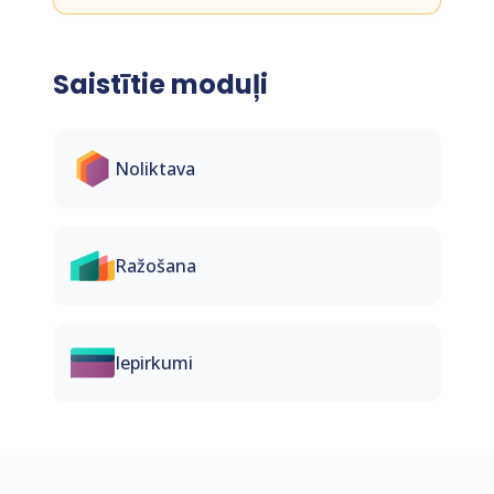
Saistītie moduļi
Noliktava
Ražošana
Iepirkumi