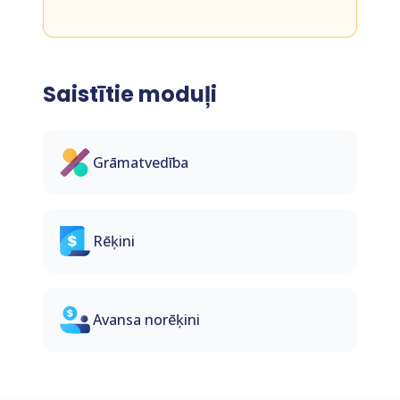
Saistītie moduļi
Grāmatvedība
Rēķini
Avansa norēķini