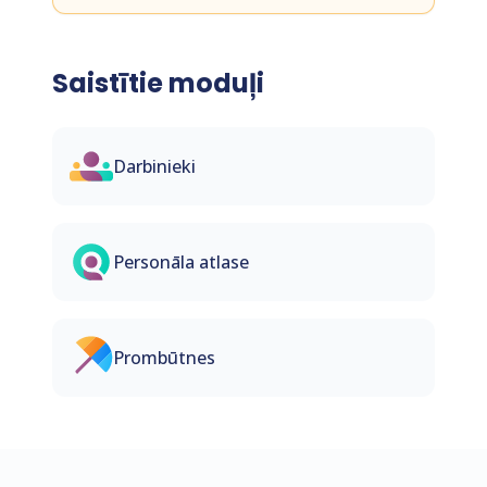
Saistītie moduļi
Darbinieki
Personāla atlase
Prombūtnes