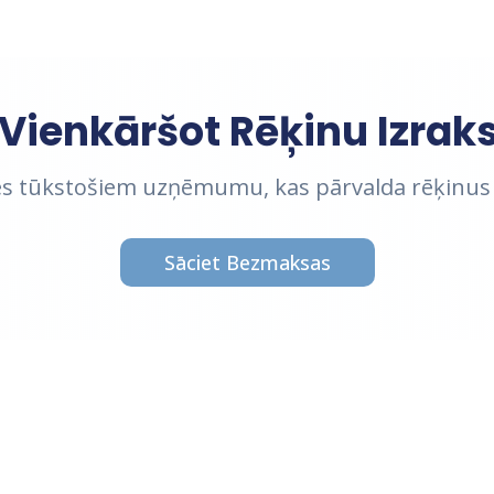
Vienkāršot Rēķinu Izrak
ies tūkstošiem uzņēmumu, kas pārvalda rēķinus
Sāciet Bezmaksas