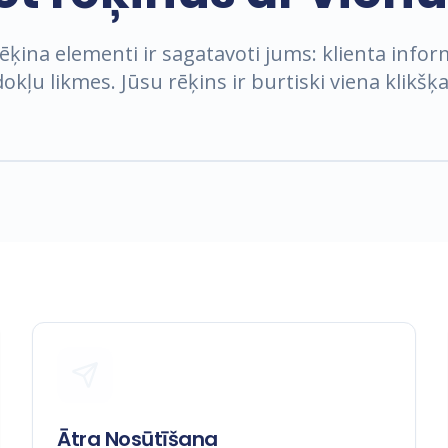
rēķina elementi ir sagatavoti jums: klienta infor
okļu likmes. Jūsu rēķins ir burtiski viena klikšķ
Skatīt Demo
Ātra Nosūtīšana