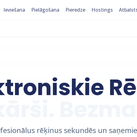
Ieviešana
Pielāgošana
Pieredze
Hostings
Atbalst
ktroniskie Rē
kārši. Bezma
rofesionālus rēķinus sekundēs un saņem