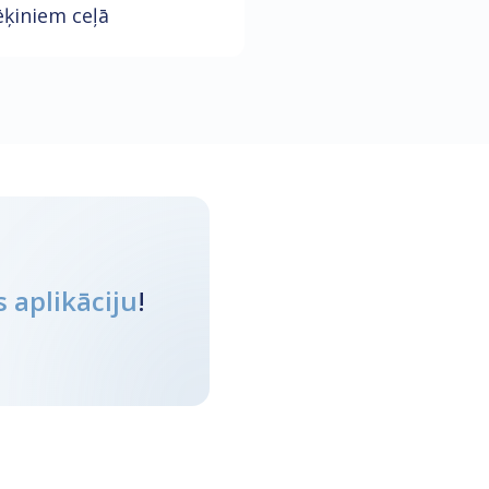
ēķiniem ceļā
 aplikāciju
!