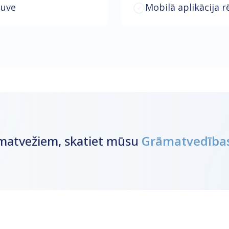
ļuve
Mobilā aplikācija r
matvežiem, skatiet mūsu
Grāmatvedības