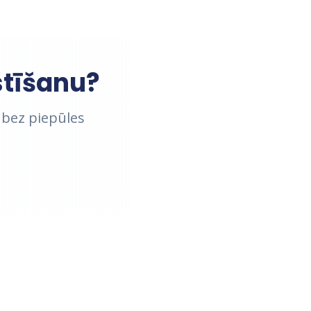
stīšanu?
 bez piepūles