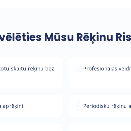
vēlēties Mūsu Rēķinu R
žotu skaitu rēķinu bez
Profesionālas veid
 aprēķini
Periodisku rēķinu 