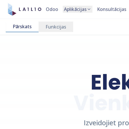
Odoo
Aplikācijas
Konsultācijas
Pārskats
Funkcijas
Ele
Vien
Izveidojiet p