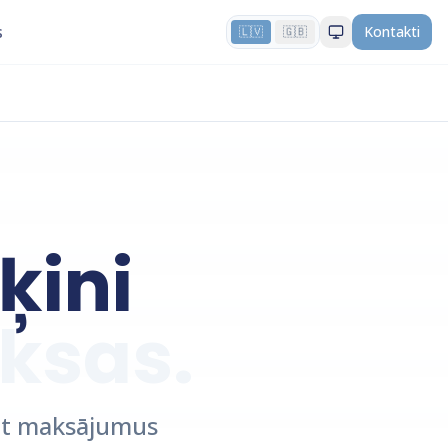
s
Kontakti
🇱🇻
🇬🇧
ķini
ksas.
iet maksājumus