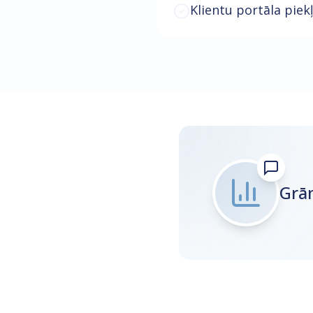
Klientu portāla piek
Grā