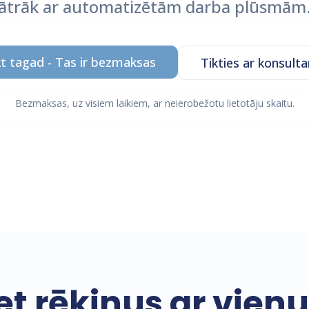
ātrāk ar automatizētām darba plūsmām
t tagad - Tas ir bezmaksas
Tikties ar konsult
Bezmaksas, uz visiem laikiem, ar neierobežotu lietotāju skaitu.
t rēķinus ar vienu