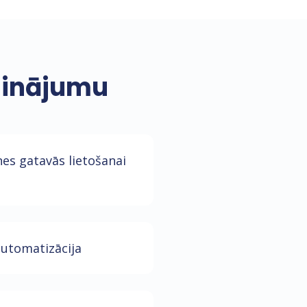
isinājumu
nes gatavās lietošanai
automatizācija