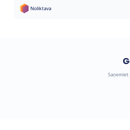
Noliktava
G
Saņemiet p