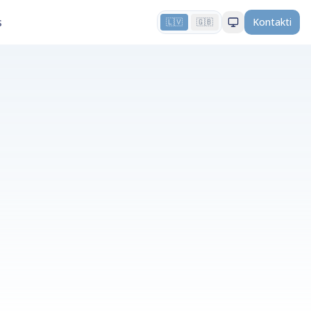
s
Kontakti
🇱🇻
🇬🇧