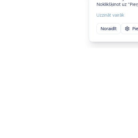
Noklikšķinot uz "Pieņ
Uzzināt vairāk
Noraidīt
Pi
Sazinies