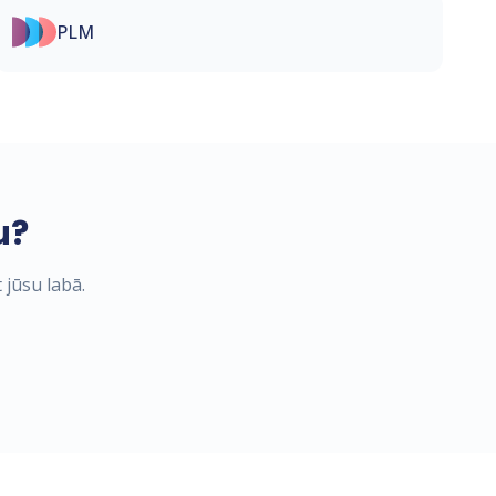
PLM
u?
 jūsu labā.