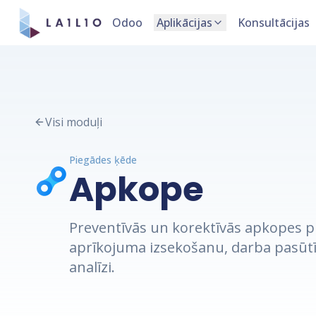
Odoo
Aplikācijas
Konsultācijas
Visi moduļi
Piegādes ķēde
Apkope
Preventīvās un korektīvās apkopes p
aprīkojuma izsekošanu, darba pasūt
analīzi.