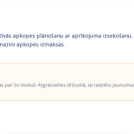
īvās apkopes plānošanu ar aprīkojuma izsekošanu, d
mazini apkopes izmaksas.
as par šo moduli. Atgriezieties drīzumā, lai redzētu jaunumus