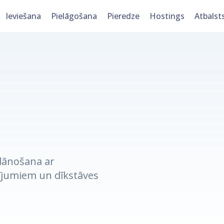
Ieviešana
Pielāgošana
Pieredze
Hostings
Atbalst
lānošana ar
ījumiem un dīkstāves