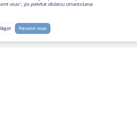
emt visas", jūs piekrītat sīkdatņu izmantošanai.
elāgot
Pieņemt visas
Neatradi to, ko meklēji?
 ar mums — īsa saruna ļauj ātri saprast, vai un kā 
palīdzēt.