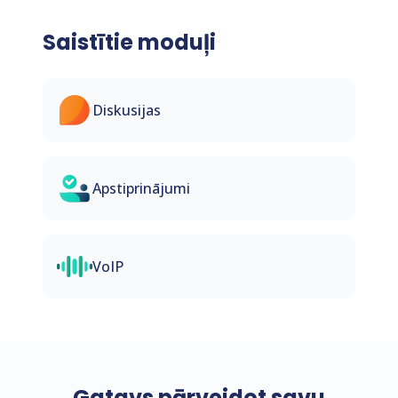
Saistītie moduļi
Diskusijas
Apstiprinājumi
VoIP
Gatavs pārveidot savu