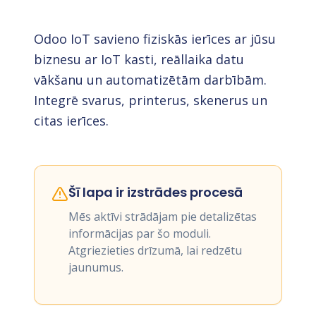
Odoo IoT savieno fiziskās ierīces ar jūsu
biznesu ar IoT kasti, reāllaika datu
vākšanu un automatizētām darbībām.
Integrē svarus, printerus, skenerus un
citas ierīces.
Šī lapa ir izstrādes procesā
Mēs aktīvi strādājam pie detalizētas
informācijas par šo moduli.
Atgriezieties drīzumā, lai redzētu
jaunumus.