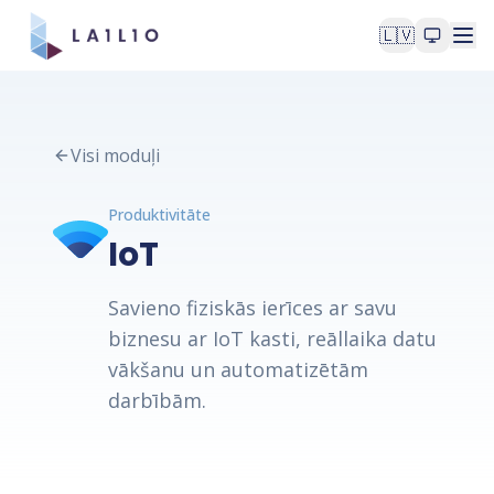
🇱🇻
Visi moduļi
Produktivitāte
IoT
Savieno fiziskās ierīces ar savu
biznesu ar IoT kasti, reāllaika datu
vākšanu un automatizētām
darbībām.